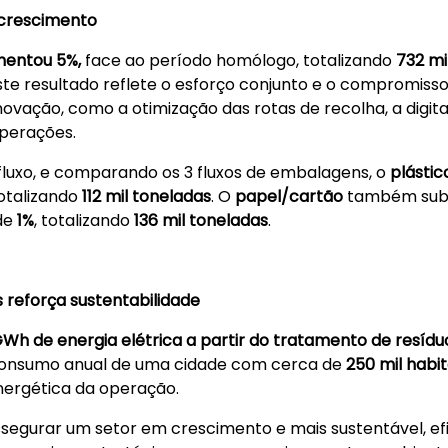
 crescimento
mentou 5%,
face ao período homólogo, totalizando
732 mi
ste resultado reflete o esforço conjunto e o compromisso 
vação, como a otimização das rotas de recolha, a digita
 operações.
rifluxo, e comparando os 3 fluxos de embalagens, o
plástic
totalizando
112 mil toneladas
. O
papel/cartão
também sub
de
1%
, totalizando
136 mil toneladas
.
s reforça sustentabilidade
Wh de energia elétrica a partir do tratamento de resíd
 consumo anual de uma cidade com cerca de
250 mil habi
nergética da operação.
egurar um setor em crescimento e mais sustentável, efi